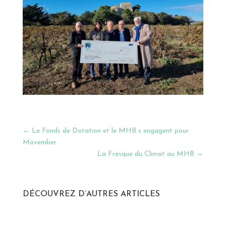
←
Le Fonds de Dotation et le MHB s engagent pour
Movember
La Fresque du Climat au MHB
→
DÉCOUVREZ D’AUTRES ARTICLES