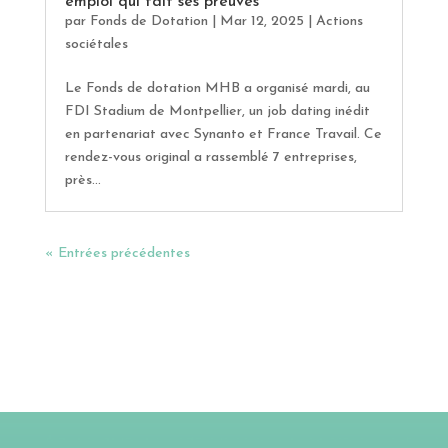
emploi qui fait ses preuves
par
Fonds de Dotation
|
Mar 12, 2025
|
Actions
sociétales
Le Fonds de dotation MHB a organisé mardi, au
FDI Stadium de Montpellier, un job dating inédit
en partenariat avec Synanto et France Travail. Ce
rendez-vous original a rassemblé 7 entreprises,
près...
« Entrées précédentes