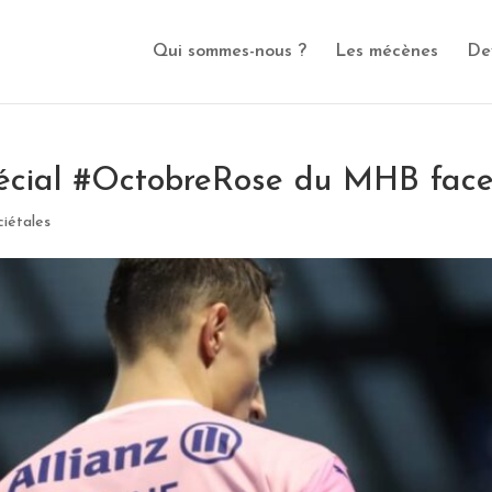
Qui sommes-nous ?
Les mécènes
De
pécial #OctobreRose du MHB face
ciétales