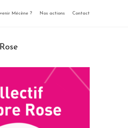
venir Mécène ?
Nos actions
Contact
 Rose