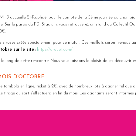
 MHB accueille St-Raphaël pour le compte de la 5ème journée du championn
se. Sur le parvis du FDI Stadium, vous retrouverez un stand du Collectif O
10€.
ts roses créés spécialement pour ce match. Ces maillots seront vendus au 
tobre sur le site
:
https://drouot.com/
 long de cette rencontre. Nous vous laissons le plaisir de les découvrir en
OIS D’OCTOBRE
e tombola en ligne, ticket à 2€, avec de nombreux lots à gagner tel que 
 Le tirage au sort s’effectuera en fin du mois. Les gagnants seront informés 