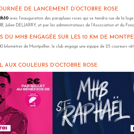
JOURNÉE DE LANCEMENT D’OCTOBRE ROSE
0h30
avec l’inauguration des parapluies roses qui se tiendra rue de la l
 Julien DELJARRY, et par les administrateurs de l’Association et du Fo
S DU MHB ENGAGÉE SUR LES 10 KM DE MONTPE
e 10 kilomètres de Montpellier, le club engage une équipe de 25 coureurs v
ËL AUX COULEURS D’OCTOBRE ROSE